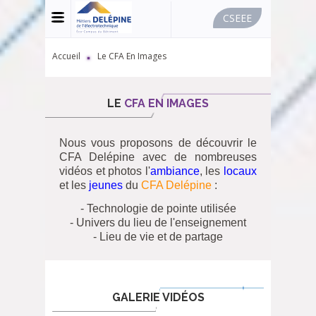
CSEEE
MENU
-
USER
BAR
FIL
Accueil
Le CFA En Images
-
D'ARIANE
CSEE
LE
CFA EN IMAGES
Nous vous proposons de découvrir le
CFA Delépine avec de nombreuses
vidéos et photos l'
ambiance
, les
locaux
et les
jeunes
du
CFA Delépine
:
- Technologie de pointe utilisée
- Univers du lieu de l'enseignement
- Lieu de vie et de partage
GALERIE VIDÉOS