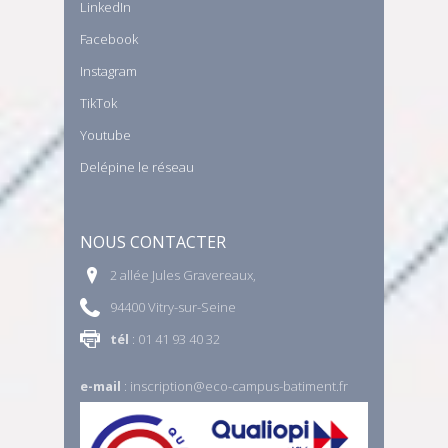
LinkedIn
Facebook
Instagram
TikTok
Youtube
Delépine le réseau
NOUS CONTACTER
2 allée Jules Gravereaux,
94400 Vitry-sur-Seine
tél
: 01 41 93 40 32
e-mail
:
inscription@eco-campus-batiment.fr